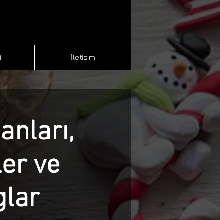
i
İletişim
lanları,
ler ve
glar