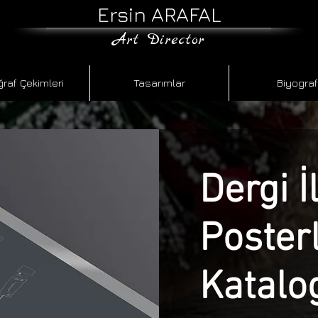
Ersin ARAFAL
​Art Director
ğraf Çekimleri
Tasarımlar
Biyograf
Dergi İ
Poster
Katalo